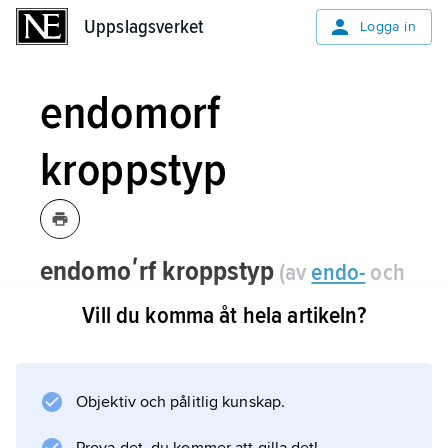
Uppslagsverket
Uppslagsverket
Logga in
endomorf
kroppstyp
endomoʹrf kroppstyp
(av
endo
-
och
grekiska
morphēʹ
’form’, ’gestalt’)
,
Vill du komma åt hela artikeln?
enligt William Sheldon en kroppstyp
som har en mjukt rundad form i
kombination med ett välutvecklat
Objektiv och pålitlig kunskap.
matsmältningssystem.