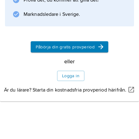
Prova det, du kommer att gilla det!
Enligt Sheldons typlära finns ett samband
mellan en endomorf kroppsform och en
Marknadsledare i Sverige.
visceroton (glad och sällskaplig)
personlighetstyp.
Påbörja din gratis provperiod
Information om artikeln
eller
Logga in
Är du lärare? Starta din kostnadsfria provperiod härifrån.