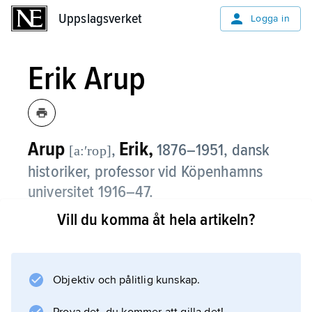
Uppslagsverket
Uppslagsverket
Logga in
Erik Arup
Arup
Erik,
,
1876–1951, dansk
[a:ʹrop]
historiker, professor vid Köpenhamns
universitet 1916–47.
Vill du komma åt hela artikeln?
Arup anslöt sig i sin
vetenskapssyn
till den radikala franska källkritiska skolan. Han
hävdade att historisk vetenskap skulle vara
Objektiv och pålitlig kunskap.
baserad på säkra fakta, fastställda genom