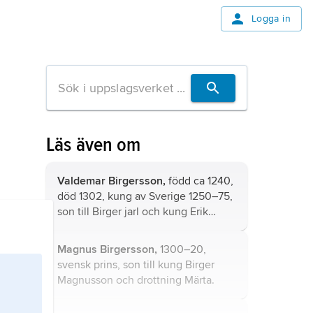
Logga in
Läs även om
Valdemar Birgersson,
född ca 1240,
död 1302, kung av Sverige 1250–75,
son till Birger jarl och kung Erik
Erikssons syster Ingeborg.
Magnus Birgersson,
1300–20,
svensk prins, son till kung Birger
Magnusson och drottning Märta.