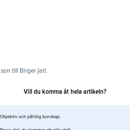
on till Birger jarl.
r i källorna annars huvudsakligen under 1270-
Vill du komma åt hela artikeln?
er i den norska Magnus Lagaböters saga spelade en
 sidan honom och Magnus Ladulås och å andra sidan
gersson. Erik Birgerssons
Objektiv och pålitlig kunskap.