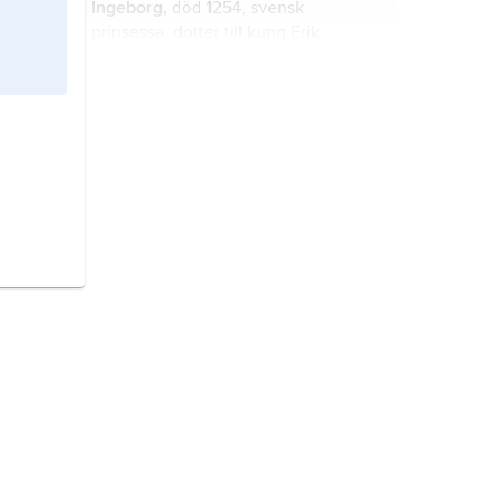
Ingeborg,
död 1254, svensk
prinsessa, dotter till kung Erik
Knutsson.
Magnus Ladulås,
egentligen
Magnus Birgersson,
född cirka 1240,
död 18 december 1290, svensk kung
från 1275, son till
Birger jarl
och
Ingeborg
(Eriksdotter).
Magnus VI Lagaböter
(norska
Magnus 6 Lagabøte
,
’lagförbättraren’), 1238–80, kung av
Norge från 1263, son till Håkon IV
Håkonsson och gift med Erik
Sofia
(danska Sophie), död 1286,
Plogpennings dotter Ingeborg.
svensk drottning, dotter till den
danske kungen Erik Plogpenning
och drottning Jutta av Sachsen,
1260 förmäld med den svenske
kungen Valdemar Birgersson.