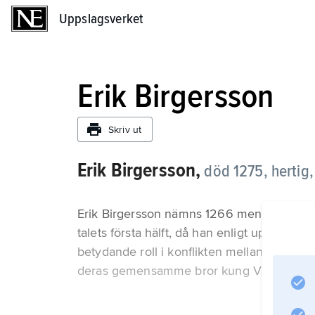
Uppslagsverket
Uppslagsverket
Erik Birgersson
Skriv ut
Erik Birgersson,
död 1275, hertig, s
Erik Birgersson nämns 1266 men framträde
talets första hälft, då han enligt uppgift
betydande roll i konflikten mellan å ena
deras gemensamme bror kung Valdemar Bir