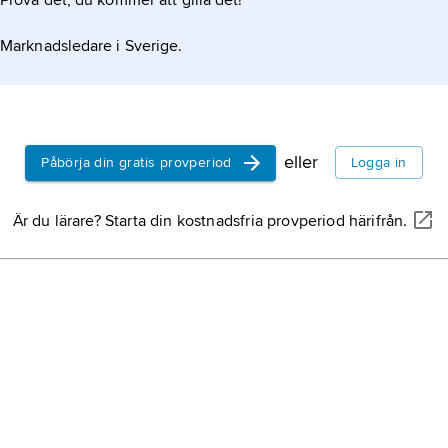
Prova det, du kommer att gilla det!
Marknadsledare i Sverige.
eller
Påbörja din gratis provperiod
Logga in
Är du lärare? Starta din kostnadsfria provperiod härifrån.