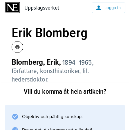
Uppslagsverket
Uppslagsverket
Logga in
Erik Blomberg
Blomberg, Erik,
1894–1965,
författare, konsthistoriker, fil.
hedersdoktor.
Vill du komma åt hela artikeln?
Med intimt lyriska visor och en radikal
idédiktning, t.ex. i
Ensamhetens sånger
(1918),
Objektiv och pålitlig kunskap.
Jorden