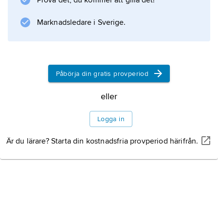
Prova det, du kommer att gilla det!
(1920) och
Den fångne guden
Marknadsledare i Sverige.
(1927), blev Blomberg en av 1920-talets
ledande poeter. Den inflytelserika uppsatsen
”En ny livskänsla” (i kalendern Svea 1924)
pläderade för en inomvärldslig livs- och
Påbörja din gratis provperiod
gemenskapstro. Senare samlingar är
eller
Litteraturanvisning
Logga in
Är du lärare? Starta din kostnadsfria provperiod härifrån.
Information om artikeln