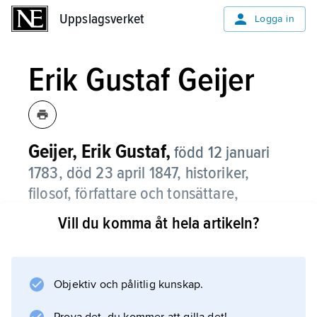
Uppslagsverket
Uppslagsverket
Logga in
Erik Gustaf Geijer
Geijer, Erik Gustaf,
född 12 januari
1783, död 23 april 1847, historiker,
filosof, författare och tonsättare,
professor i historia i Uppsala från 1817,
Vill du komma åt hela artikeln?
ledamot av Svenska Akademien från
1824; jämför släktartikel
Geijer
.
Objektiv och pålitlig kunskap.
Erik Gustaf Geijer kom 1799 som student till
Uppsala. Med sin stora receptiva begåvning