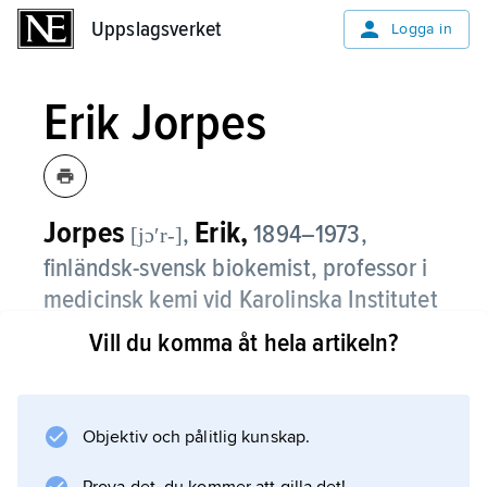
Uppslagsverket
Uppslagsverket
Logga in
Erik Jorpes
Jorpes
Erik,
,
1894–1973,
[jɔʹr-]
finländsk-svensk biokemist, professor i
medicinsk kemi vid Karolinska Institutet
1947–63.
Vill du komma åt hela artikeln?
J. utvecklade i slutet av 1920-talet en metod
för rening av insulin och bidrog till den
industriella framställningen av detta då nya
Objektiv och pålitlig kunskap.
läkemedel. Under 1930-talet lyckades han