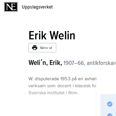
Uppslagsverket
Uppslagsverket
Erik Welin
Skriv ut
Weliʹn, Erik,
1907–66, antikforskar
W. disputerade 1953 på en avhandling rö
verksam som docent i klassisk fornkunskap
Svenska institutet i Rom.