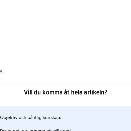
e.
rande Forum Romanums topografi och var sedan
Vill du komma åt hela artikeln?
 i Lund. Åren 1957–61 var han föreståndare för
Objektiv och pålitlig kunskap.