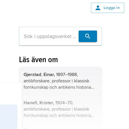
Logga in
Läs även om
Gjerstad
,
Einar,
1897–1988,
antikforskare, professor i klassisk
fornkunskap och antikens historia
vid Lunds universitet 1939–72 (1957–
72 som innehavare av personlig
Hanell, Krister,
1904–70,
forskningsprofessur), föreståndare
antikforskare, professor i klassisk
för Svenska Institutet i Rom 1935–
fornkunskap och antikens historia
40.
vid Lunds universitet 1957–70.