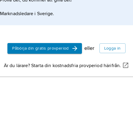
Prova det, du kommer att gilla det!
Marknadsledare i Sverige.
eller
Påbörja din gratis provperiod
Logga in
Är du lärare? Starta din kostnadsfria provperiod härifrån.