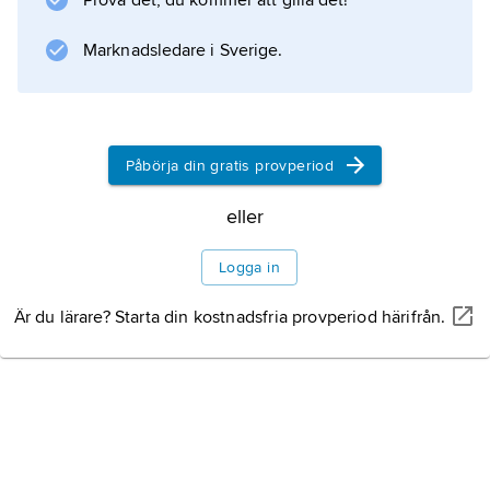
Prova det, du kommer att gilla det!
musikhistorien.
Marknadsledare i Sverige.
Information om artikeln
Påbörja din gratis provperiod
eller
Logga in
Är du lärare? Starta din kostnadsfria provperiod härifrån.