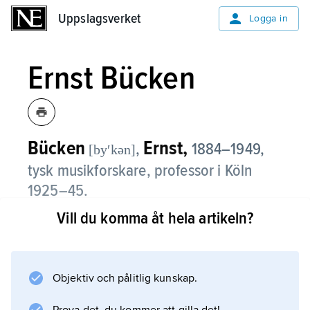
Uppslagsverket
Uppslagsverket
Logga in
Ernst Bücken
Bücken
Ernst,
,
1884–1949,
[byʹkən]
tysk musikforskare, professor i Köln
1925–45.
Vill du komma åt hela artikeln?
B., vars namn blivit särskilt förknippat med
den av honom redigerade tiobandiga
Handbuch der Musikwissenschaft
(1928–31), gav stor spridning åt en
Objektiv och pålitlig kunskap.
kulturhistoriskt orienterad syn på