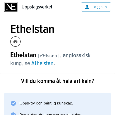
Uppslagsverket
Uppslagsverket
Logga in
Ethelstan
Ethelstan
, anglosaxisk
[eʹθlstæn]
kung, se
Athelstan
.
Vill du komma åt hela artikeln?
Information om artikeln
Objektiv och pålitlig kunskap.