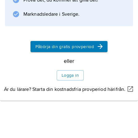
Prova det, du kommer att gilla det!
Marknadsledare i Sverige.
Påbörja din gratis provperiod
eller
Logga in
Är du lärare? Starta din kostnadsfria provperiod härifrån.