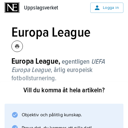
Uppslagsverket
Uppslagsverket
Logga in
Europa League
Europa League,
egentligen
UEFA
Europa League
,
årlig europeisk
fotbollsturnering.
Vill du komma åt hela artikeln?
Turneringen spelades till och med säsongen
2008/09 under namnet UEFA-cupen. Den
tillkom 1971 som efterföljare till Mässcupen
(instiftad 1955). Cupen var ursprungligen
Objektiv och pålitlig kunskap.
öppen för lag som placerat sig närmast efter