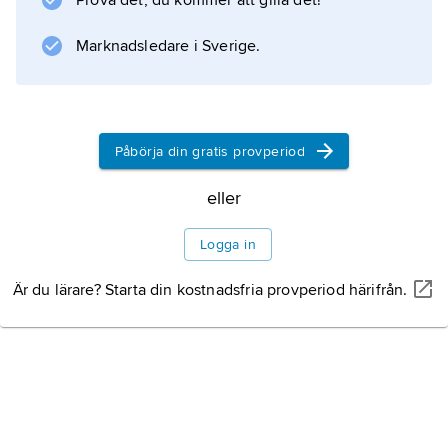
Prova det, du kommer att gilla det!
mästarlaget i de nationella ligorna, men sedan
Cupvinnarcupens nedläggning 1999 deltar
Marknadsledare i Sverige.
även nationernas cupmästare. Även lag som
slås ut ur
Påbörja din gratis provperiod
Information om artikeln
eller
Logga in
Är du lärare? Starta din kostnadsfria provperiod härifrån.