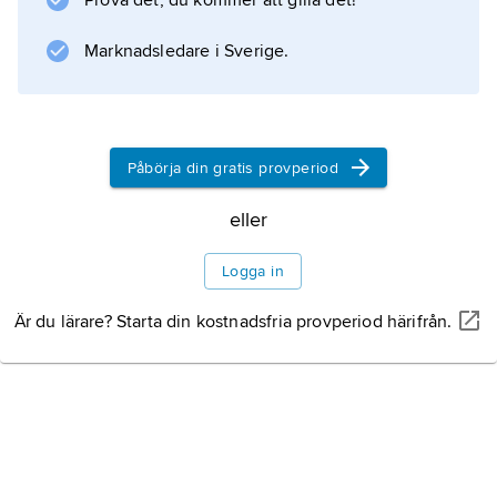
Prova det, du kommer att gilla det!
Marknadsledare i Sverige.
Påbörja din gratis provperiod
eller
Logga in
Är du lärare? Starta din kostnadsfria provperiod härifrån.