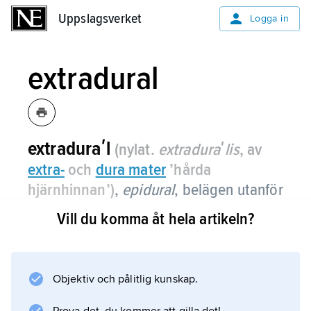
Uppslagsverket
Uppslagsverket
Logga in
extradural
extraduraʹl
(nylat.
extraduraʹlis
, av
extra
-
och
dura mater
’hårda
hjärnhinnan’)
,
epidural
, belägen utanför
den hårda hjärnhinnan, som ytterst
Vill du komma åt hela artikeln?
omger hjärna och ryggmärg och ligger
an mot skallben och kotor som en inre
benhinna.
Objektiv och pålitlig kunskap.
Hårda hjärnhinnan kan lossna från benet till