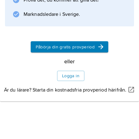
Prova det, du kommer att gilla det!
följd av en
epiduralblödning
Marknadsledare i Sverige.
.
Påbörja din gratis provperiod
Information om artikeln
eller
Logga in
Är du lärare? Starta din kostnadsfria provperiod härifrån.