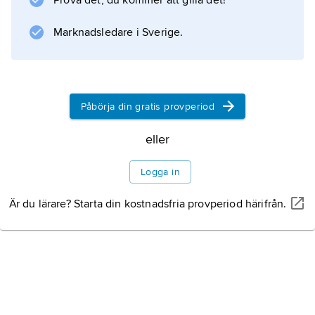
Prova det, du kommer att gilla det!
användarnas egna interaktionsmönster och
intressen. Från början var användarfokuset
Marknadsledare i Sverige.
främst på privata statusuppdateringar och
profilsidor, men har så småningom förskjutits
till engagemang
Påbörja din gratis provperiod
eller
Information om artikeln
Logga in
Är du lärare? Starta din kostnadsfria provperiod härifrån.