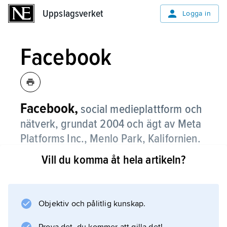
Uppslagsverket
Uppslagsverket
Logga in
Facebook
Facebook,
social medieplattform och
nätverk, grundat 2004 och ägt av Meta
Platforms Inc., Menlo Park, Kalifornien.
Vill du komma åt hela artikeln?
Facebook var från början ett kontaktnätverk
och utgör numera en digital infrastruktur med
många användningsområden. Kärnan i
plattformen består av ett algoritmstyrt och
Objektiv och pålitlig kunskap.
personligt anpassat nyhetsflöde baserat på