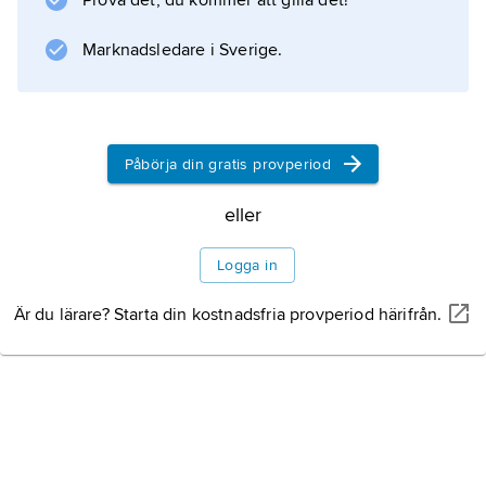
Prova det, du kommer att gilla det!
som ett system, där individernas beteende
utvecklas och vidmakthålls genom ömsesidig
Marknadsledare i Sverige.
påverkan via kommunikation. Gregory
Bateson
är den teoretiska förgrundsgestalten.
Litteraturanvisning
Påbörja din gratis provperiod
eller
Logga in
Information om artikeln
Är du lärare? Starta din kostnadsfria provperiod härifrån.