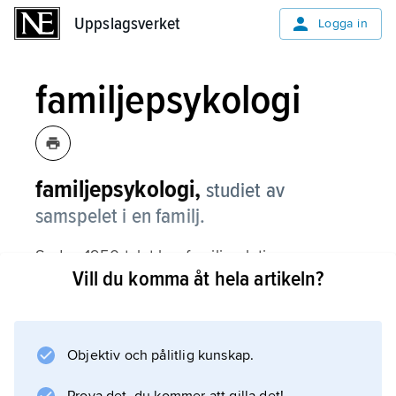
Uppslagsverket
Uppslagsverket
Logga in
familjepsykologi
familjepsykologi,
studiet av
samspelet i en familj.
Sedan 1950-talet har familjerelationerna
Vill du komma åt hela artikeln?
ansetts ha stor betydelse för individernas
psykiska hälsa. Till en början användes
psykodynamiska förklaringsmodeller, men
sedan 1960-talet har man alltmer tillämpat den
Objektiv och pålitlig kunskap.
generella systemteorin. Familjen betraktas