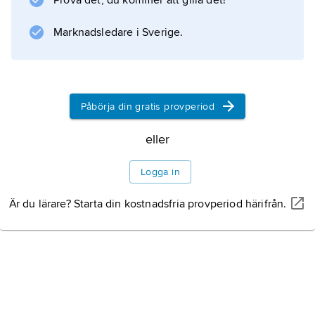
Prova det, du kommer att gilla det!
Marknadsledare i Sverige.
Påbörja din gratis provperiod
eller
Logga in
Är du lärare? Starta din kostnadsfria provperiod härifrån.