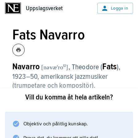
Uppslagsverket
Uppslagsverket
Logga in
Fats Navarro
Navarro
Fats
u
, Theodore (
),
[nəvæʹro
]
1923–50, amerikansk jazzmusiker
(trumpetare och kompositör).
Vill du komma åt hela artikeln?
Trots en kort karriär (1945–50) hann Navarro
med sitt idérika, välartikulerade spel och sin
klockrena ton ändå etablera sig, jämte
Miles Davis
Objektiv och pålitlig kunskap.
och