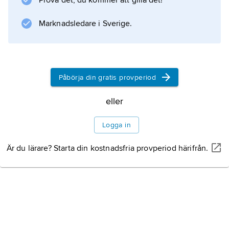
Prova det, du kommer att gilla det!
Dizzy Gillespie
, som bebopjazzens främste stilbildare på
Marknadsledare i Sverige.
trumpet. Särskilt anmärkningsvärda är hans
inspelningar för skivbolagen Blue Note och
Savoy, delvis under
Tadd Damerons
Påbörja din gratis provperiod
eller
Bud Powells
eller
ledarskap.
Logga in
Är du lärare? Starta din kostnadsfria provperiod härifrån.
Information om artikeln