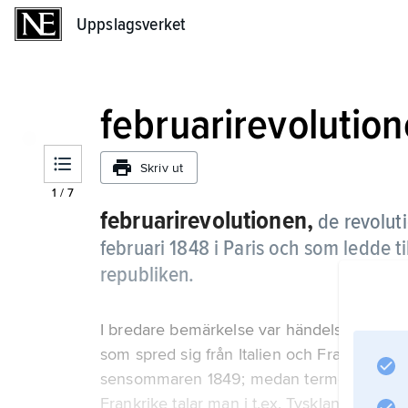
Uppslagsverket
Uppslagsverket
februarirevolutio
Skriv ut
1
/
7
februarirevolutionen,
de revolut
februari 1848 i Paris och som ledde ti
republiken.
I bredare bemärkelse var händelserna i Fra
som spred sig från Italien och Frankrike öve
sensommaren 1849; medan termen ”februar
Frankrike talar man i t.ex. Tyskland och Ö