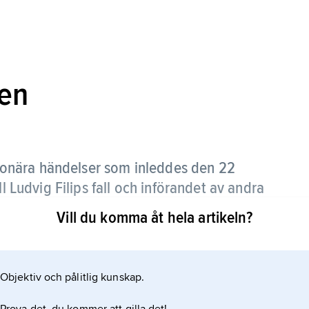
nen
ionära händelser som inleddes den 22
ll Ludvig Filips fall och införandet av andra
Vill du komma åt hela artikeln?
nkrike ett led i de våldsamma politiska oroligheter
r stora delar av Europa från nyåret 1848 till
Objektiv och pålitlig kunskap.
irevolutionen” främst används om oroligheterna i
sterrike om ”marsrevolutionen”.