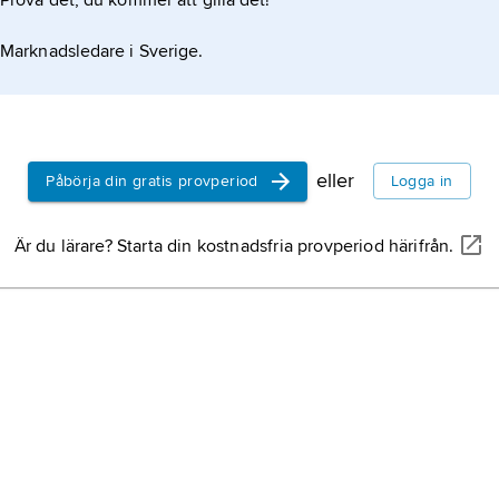
Prova det, du kommer att gilla det!
und
Marknadsledare i Sverige.
eller
Påbörja din gratis provperiod
Logga in
Är du lärare? Starta din kostnadsfria provperiod härifrån.