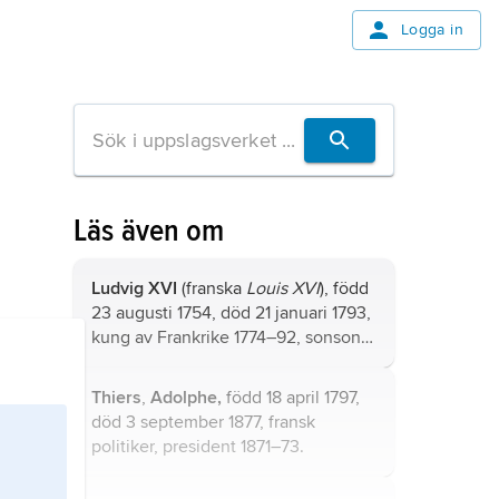
Logga in
Läs även om
Ludvig XVI
(franska
Louis XVI
), född
23 augusti 1754, död 21 januari 1793,
kung av Frankrike 1774–92, sonson
och efterträdare till
Ludvig XV
.
Thiers
,
Adolphe,
född 18 april 1797,
död 3 september 1877, fransk
politiker, president 1871–73.