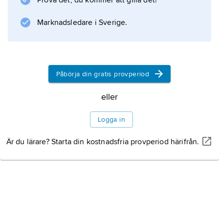
Prova det, du kommer att gilla det!
Marknadsledare i Sverige.
Information om artikeln
Påbörja din gratis provperiod
eller
Logga in
Är du lärare? Starta din kostnadsfria provperiod härifrån.