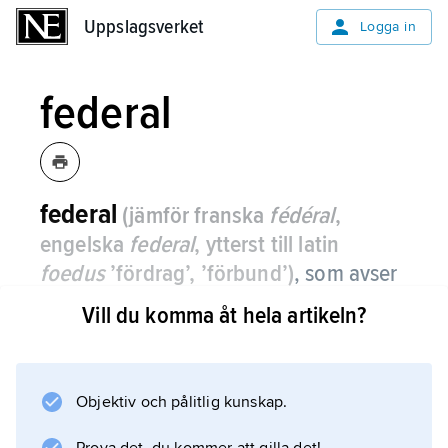
Uppslagsverket
Uppslagsverket
Logga in
federal
federal
(jämför franska
fédéral
,
engelska
federal
, ytterst till latin
foedus
’fördrag’, ’förbund’)
,
som avser
en förbundsstat.
Vill du komma åt hela artikeln?
Ordet används ofta, särskilt i USA, om det
som har att göra med förbundsstatens
centralmakt; motsats: delstatlig.
Objektiv och pålitlig kunskap.