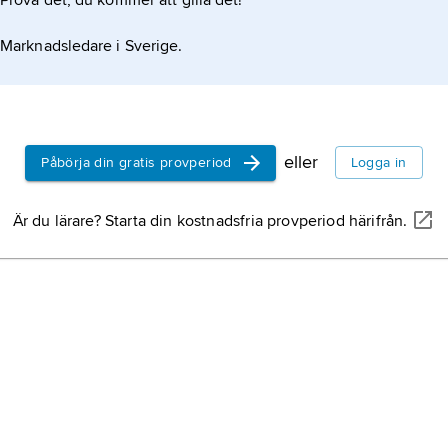
Prova det, du kommer att gilla det!
Marknadsledare i Sverige.
eller
Påbörja din gratis provperiod
Logga in
Är du lärare? Starta din kostnadsfria provperiod härifrån.