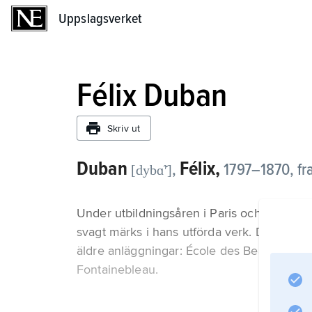
Uppslagsverket
Uppslagsverket
Félix Duban
Skriv ut
Duban
Félix,
,
1797–1870, fra
[dybɑ̃ʹ]
Under utbildningsåren i Paris och Rom ut
svagt märks i hans utförda verk. Dessa är 
äldre anläggningar: École des Beaux-Arts o
Fontainebleau.