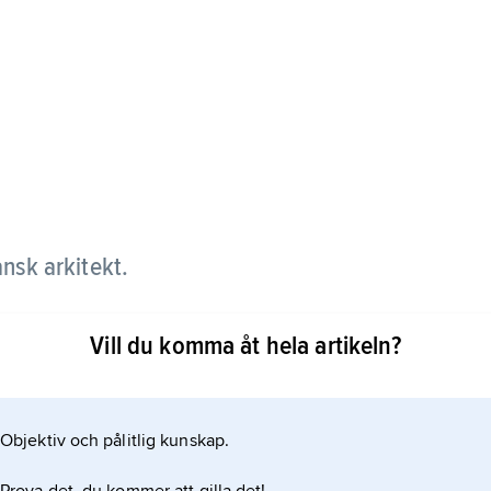
nsk arkitekt.
vecklade Duban en visionär ambition, som bara
Vill du komma åt hela artikeln?
i huvudsak kompletteringar och restaureringar av
ch Louvren i Paris samt slotten Blois och
Objektiv och pålitlig kunskap.