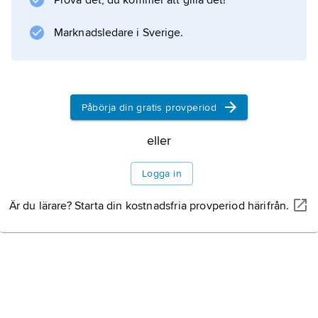
Prova det, du kommer att gilla det!
bemärkt kring 1950 genom en förnyande
insats som utpräglad målargrafiker
Marknadsledare i Sverige.
Information om artikeln
Påbörja din gratis provperiod
eller
Logga in
Är du lärare? Starta din kostnadsfria provperiod härifrån.