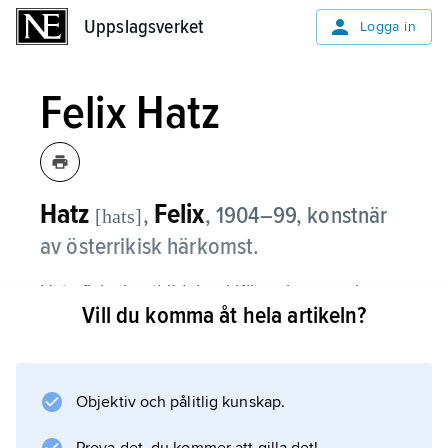
Uppslagsverket
Uppslagsverket
Logga in
Felix Hatz
Hatz
Felix
,
,
1904–99, konstnär
[hats]
av österrikisk härkomst.
Hatz fick sin utbildning i Köpenhamn och
Vill du komma åt hela artikeln?
Stockholm. Han tog i tidiga år intryck av
Munch och van Gogh och utvecklade från ett
expressivt och föreställande måleri en alltmer
koloristisk, finstämd konst med abstrakt
Objektiv och pålitlig kunskap.
hållning. Som grafiker gjorde sig Hatz