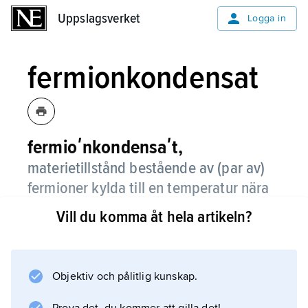
Uppslagsverket
Uppslagsverket
Logga in
fermionkondensat
fermioʹnkondensaʹt,
materietillstånd bestående av (par av)
fermioner kylda till en temperatur nära
absoluta nollpunkten.
Vill du komma åt hela artikeln?
Hur en gas eller en vätska uppför sig vid
temperaturer nära absoluta nollpunkten beror
väsentligt på om den består av atomer med
Objektiv och pålitlig kunskap.
heltaligt