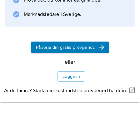
Prova det, du kommer att gilla det!
spinn
(t.ex. helium-4,
Marknadsledare i Sverige.
bosoner
) eller halvtaligt spinn (t.ex. helium-3,
fermioner
).
Påbörja din gratis provperiod
eller
Information om artikeln
Logga in
Är du lärare? Starta din kostnadsfria provperiod härifrån.