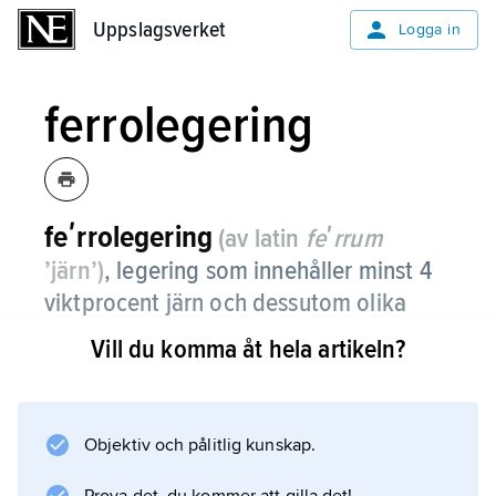
Uppslagsverket
Uppslagsverket
Logga in
ferrolegering
feʹrrolegering
(av latin
feʹrrum
’järn’)
,
legering som innehåller minst 4
viktprocent järn och dessutom olika
halter av ett eller flera andra
Vill du komma åt hela artikeln?
grundämnen, t.ex. krom, nickel,
mangan, koppar, fosfor, kisel och kol.
Objektiv och pålitlig kunskap.
Ferrolegeringar används som tillsats vid
framställning av andra metallegeringar, t.ex.