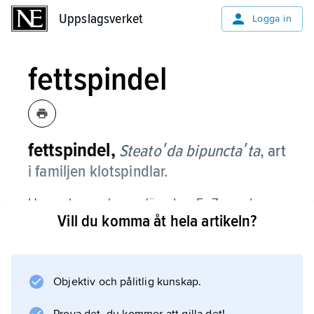
Uppslagsverket
Uppslagsverket
Logga in
fettspindel
fettspindel,
Steatoʹda bipunctaʹta
,
art
i familjen klotspindlar.
Honan har en kroppslängd av 5–7 mm, hanen
Vill du komma åt hela artikeln?
4–5 mm. Bakkroppen är rund, något tillplattad
och har en fettartad glans. Ovansidan är
mörkare brun och glänsande, ofta ljusare mot
mitten, och undersidan är delvis gulaktig.
Objektiv och pålitlig kunskap.
Främre delen av ryggen kantas av ett vitt