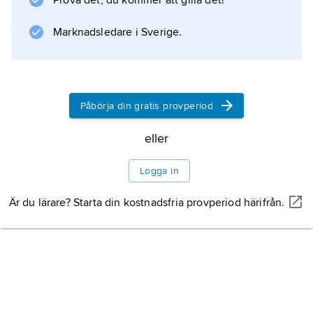
Prova det, du kommer att gilla det!
Marknadsledare i Sverige.
Påbörja din gratis provperiod
eller
Logga in
Är du lärare? Starta din kostnadsfria provperiod härifrån.