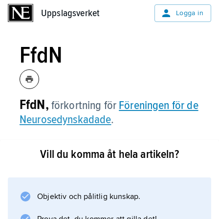
Uppslagsverket
Uppslagsverket
Logga in
FfdN
FfdN,
förkortning för
Föreningen för de
Neurosedynskadade
.
Vill du komma åt hela artikeln?
Information om artikeln
Objektiv och pålitlig kunskap.