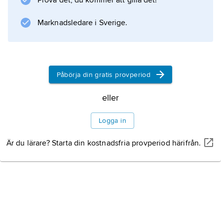
Prova det, du kommer att gilla det!
korgarna. Släktet
Creʹpis
Marknadsledare i Sverige.
, som omfattar ca 200 arter ett- till fleråriga
örter och några halvbuskar med mjölksaft och
gul- eller rödblommiga
Påbörja din gratis provperiod
eller
Information om artikeln
Logga in
Är du lärare? Starta din kostnadsfria provperiod härifrån.