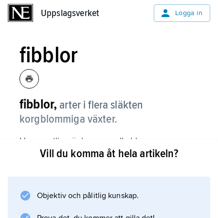
Uppslagsverket
Uppslagsverket
Logga in
fibblor
fibblor,
arter i flera släkten
korgblommiga växter.
Hos samtliga är korgens alla blommor
Vill du komma åt hela artikeln?
tunglika. Släktet
Arnoʹseris
, med endast en art, klubbfibbla, utmärks av
småväxthet och en bladlös, upptill starkt
Objektiv och pålitlig kunskap.
förtjockad stjälk under de gulblommiga