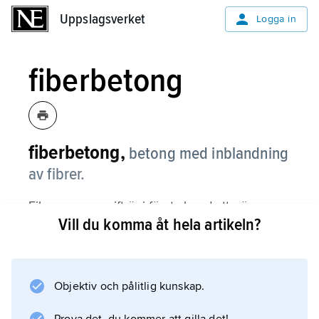
Uppslagsverket
Uppslagsverket
Logga in
fiberbetong
fiberbetong,
betong med inblandning
av fibrer.
Fibrernas uppgift är i första hand att göra
Vill du komma åt hela artikeln?
betongen segare, dvs. få den att hålla ihop
även sedan sprickor bildats. Vid höga
fiberhalter kan även hållfastheten öka. De
oftast använda fibermaterialen är stål, glas och
Objektiv och pålitlig kunskap.
plast. Stålfibrer med en diameter av ca 0,2–