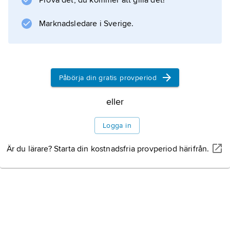
Prova det, du kommer att gilla det!
0,5 mm och en längd av ca 20–50
Litteraturanvisning
Marknadsledare i Sverige.
Påbörja din gratis provperiod
Information om artikeln
eller
Logga in
Är du lärare? Starta din kostnadsfria provperiod härifrån.