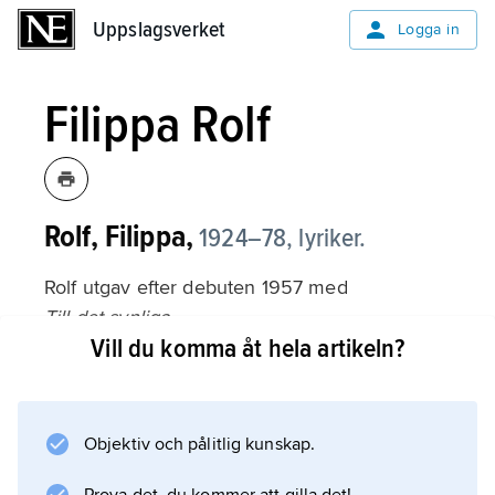
Uppslagsverket
Uppslagsverket
Logga in
Filippa Rolf
Rolf, Filippa,
1924–78, lyriker.
Rolf utgav efter debuten 1957 med
Till det synliga
Vill du komma åt hela artikeln?
några diktsamlingar som präglas av säker
formell behärskning och en alltmer fördjupad
konstnärlig livskänsla, t.ex.
Omärkligt
Objektiv och pålitlig kunskap.
(1960) och