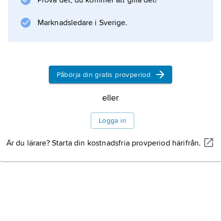
Dikter
Prova det, du kommer att gilla det!
(1963).
Marknadsledare i Sverige.
Information om artikeln
Påbörja din gratis provperiod
eller
Logga in
Är du lärare? Starta din kostnadsfria provperiod härifrån.