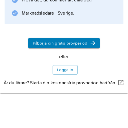
Prova det, du kommer att gilla det!
Windows
, HFS+ i Mac OS X och EXT4 i
Marknadsledare i Sverige.
Linux
.
Konsistenskontroll
Påbörja din gratis provperiod
Bokföring av
eller
blockstatus
Logga in
Är du lärare? Starta din kostnadsfria provperiod härifrån.
Information om filer
Filsystem i Unix