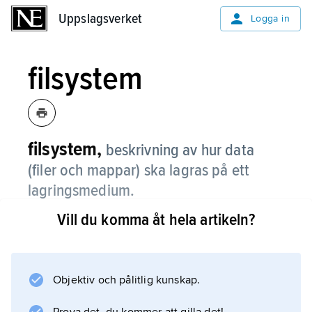
Uppslagsverket
Uppslagsverket
Logga in
filsystem
filsystem,
beskrivning av hur data
(filer och mappar) ska lagras på ett
lagringsmedium.
Vill du komma åt hela artikeln?
Begreppet används även i betydelsen
specifikt filsystem
på ett lagringsmedium som hårddisk,
flashminne eller CD-skiva. Vanliga filsystem är
Objektiv och pålitlig kunskap.
NTFS i