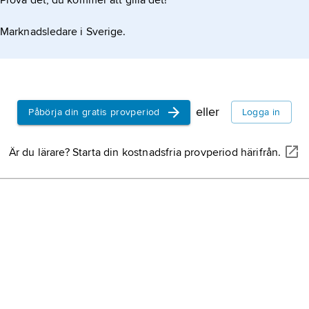
Prova det, du kommer att gilla det!
Marknadsledare i Sverige.
eller
Påbörja din gratis provperiod
Logga in
Är du lärare? Starta din kostnadsfria provperiod härifrån.