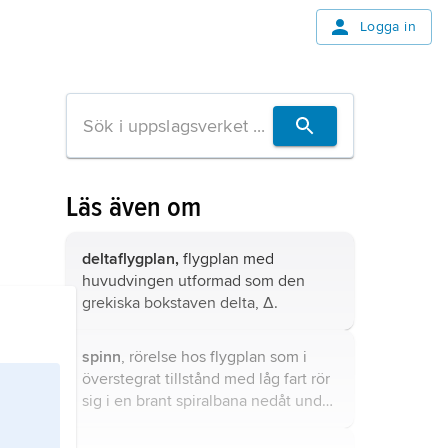
Logga in
Läs även om
deltaflygplan,
flygplan med
huvudvingen utformad som den
grekiska bokstaven delta, Δ.
spinn
, rörelse hos flygplan som i
överstegrat tillstånd med låg fart rör
sig i en brant spiralbana nedåt under
autorotation.