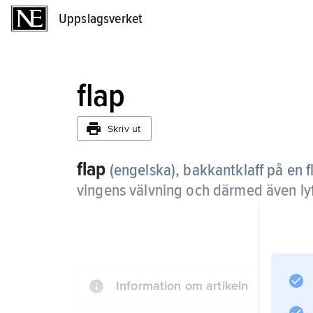
Uppslagsverket
Uppslagsverket
flap
Skriv ut
flap
(engelska), bakkantklaff på en f
vingens välvning och därmed även lyftk
Information om artikeln