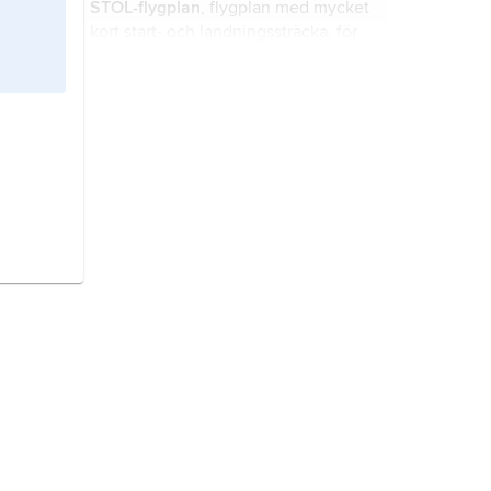
STOL-flygplan
, flygplan med mycket
kort start- och landningssträcka, för
mindre STOL-flygplan kortare än
200 meter, för större 600–800
meter.
bärplansbåt,
båt utrustad med
bärplan, ”vingar”, som via ett system
av balkar är sammanbyggda med
skrovet.
nosvinge,
canardvinge
(ankvinge),
vinge som förekommer på en del
deltavingade överljudsflygplan, t.ex.
Gripen, för att förbättra
flygegenskaperna vid låg fart samt
flygplan,
luftfarkoster som
för att förkorta start- och
klassificeras på olika sätt efter
landningssträckorna.
konstruktion och ändamål.
canard
,
ankvingeflygplan
eller
nosvingeflygplan
, flygplanstyp med
höjdstyrverket framför den bärande