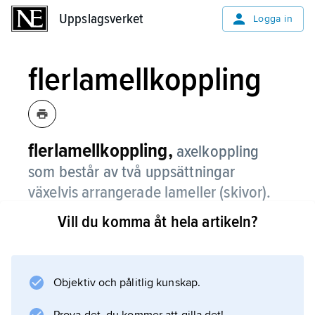
Uppslagsverket
Uppslagsverket
Logga in
flerlamellkoppling
flerlamellkoppling,
axelkoppling
som består av två uppsättningar
växelvis arrangerade lameller (skivor).
Vill du komma åt hela artikeln?
De är axiellt förskjutbara i bomförband (dels
utvändigt på en axel, dels invändigt i en
trumma) och sammanpressas axiellt inbördes
vid inkoppling.
Objektiv och pålitlig kunskap.