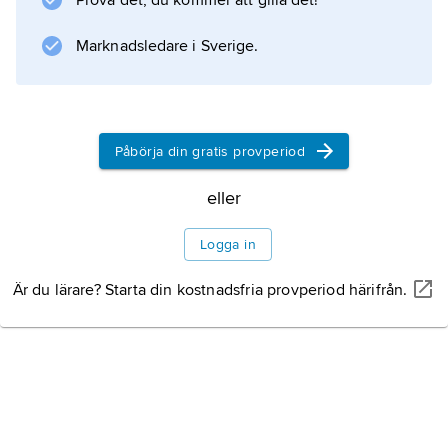
Prova det, du kommer att gilla det!
Marknadsledare i Sverige.
Information om artikeln
Påbörja din gratis provperiod
eller
Logga in
Är du lärare? Starta din kostnadsfria provperiod härifrån.