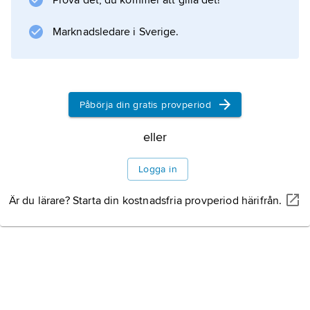
Prova det, du kommer att gilla det!
meter under havets nivå, och landet är helt
platt. Det omfattar tre poldrar, Nordostpoldern
Marknadsledare i Sverige.
(Noordoostpolder),
Påbörja din gratis provperiod
Information om artikeln
eller
Logga in
Är du lärare? Starta din kostnadsfria provperiod härifrån.