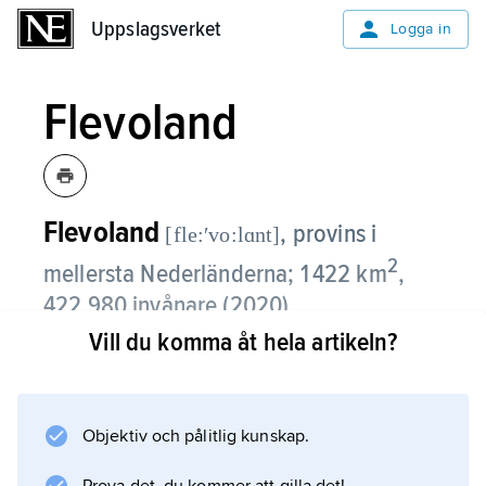
Uppslagsverket
Uppslagsverket
Logga in
Flevoland
Flevoland
,
provins i
[fle:ʹvo:lɑnt]
2
mellersta Nederländerna; 1 422 km
,
422 980 invånare (2020).
Vill du komma åt hela artikeln?
Provinsen bildades 1986 och består nästan
uteslutande av mark som utvunnits ur havet
under 1900-talet. Enda undantaget utgör de
Objektiv och pålitlig kunskap.
tidigare öarna Urk och Schokland, som nu är
en del av fastlandet. Flevoland ligger ett par