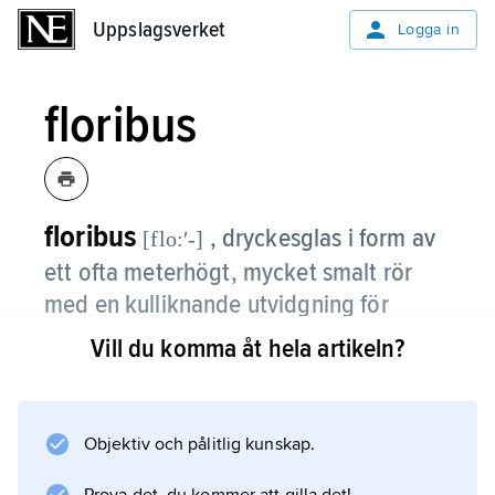
Uppslagsverket
Uppslagsverket
Logga in
floribus
floribus
, dryckesglas i form av
[flo:ʹ-]
ett ofta meterhögt, mycket smalt rör
med en kulliknande utvidgning för
drycken nertill.
Vill du komma åt hela artikeln?
Floribusen tillhör det rika beståndet av tyska
skämtkärl med traditioner från renässansen. –
Ordet
Objektiv och pålitlig kunskap.
floribus