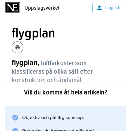
Uppslagsverket
Uppslagsverket
Logga in
flygplan
flygplan,
luftfarkoster som
klassificeras på olika sätt efter
konstruktion och ändamål.
Vill du komma åt hela artikeln?
Det finns
allmänflygplan
, mestadels små flygplan avsedda för flygsport
och resor;
Objektiv och pålitlig kunskap.
trafikflygplan