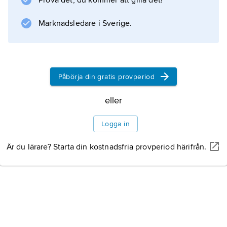
Prova det, du kommer att gilla det!
, med passagerarantal från 10 till cirka 850,
avsedda för taxiflyg, regionalflyg, inrikesflyg
Marknadsledare i Sverige.
och internationell trafik;
militärflygplan
för luftförsvar, attack, bombfällning, spaning
och transporter; samt
Påbörja din gratis provperiod
helikoptrar
för militärt och civilt bruk. Därutöver finns
eller
segel- och
Logga in
Utformning
Är du lärare? Starta din kostnadsfria provperiod härifrån.
Lyftkraft
Struktur och material