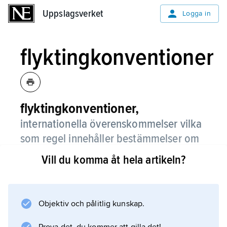
Uppslagsverket
Uppslagsverket
Logga in
flyktingkonventioner
flyktingkonventioner,
internationella överenskommelser vilka
som regel innehåller bestämmelser om
vem som är flykting samt regler om
Vill du komma åt hela artikeln?
flyktingars rättsliga ställning.
Alltsedan
mellankrigstiden
Objektiv och pålitlig kunskap.
har det ansetts att världens flyktingproblem