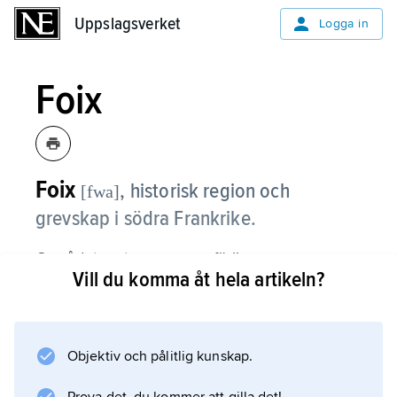
Uppslagsverket
Uppslagsverket
Logga in
Foix
Foix
,
historisk region och
[fwa]
grevskap i södra Frankrike.
Området motsvaras ungefärligen av
Vill du komma åt hela artikeln?
departementet Ariège. Under 1000-talet
utvecklades Foix till ett självständigt grevskap,
som först 1607 genom
Henrik IV
Objektiv och pålitlig kunskap.
tillföll franska kronan. Foixs betydelse låg