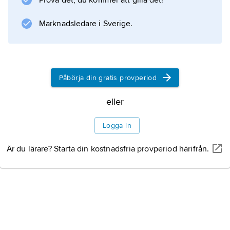
Prova det, du kommer att gilla det!
under medeltiden i dess placering invid
pilgrimsvägen söderut mot Montserrat i
Marknadsledare i Sverige.
Katalonien. 1278–1607 var greven av Foix en
av Andorras två regenter tillsammans med
biskopen av
Påbörja din gratis provperiod
eller
Information om artikeln
Logga in
Är du lärare? Starta din kostnadsfria provperiod härifrån.