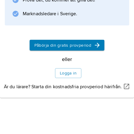
Prova det, du kommer att gilla det!
Marknadsledare i Sverige.
Påbörja din gratis provperiod
eller
Logga in
Är du lärare? Starta din kostnadsfria provperiod härifrån.