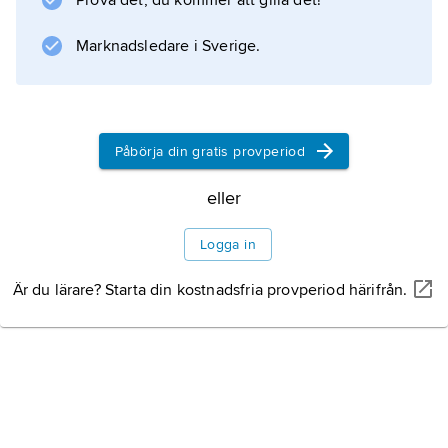
Prova det, du kommer att gilla det!
Information om artikeln
Marknadsledare i Sverige.
Påbörja din gratis provperiod
eller
Logga in
Är du lärare? Starta din kostnadsfria provperiod härifrån.