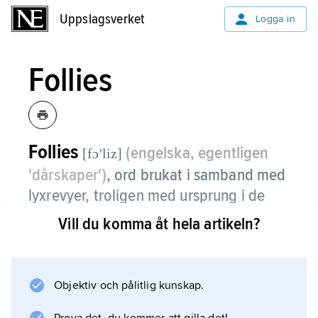
Uppslagsverket
Uppslagsverket
Logga in
Follies
Follies
(engelska, egentligen
[fɔʹliz]
'dårskaper')
,
ord brukat i samband med
lyxrevyer, troligen med ursprung i de
revyer
Florenz Ziegfeld
från 1907 satte
Vill du komma åt hela artikeln?
upp i New York (Ziegfeld Follies), med
Folies-Bergère
i Paris som förebild.
Objektiv och pålitlig kunskap.