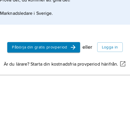
Prova det, du kommer att gilla det!
Marknadsledare i Sverige.
eller
Påbörja din gratis provperiod
Logga in
Är du lärare? Starta din kostnadsfria provperiod härifrån.