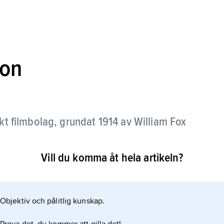
ion
t filmbolag, grundat 1914 av William Fox
Vill du komma åt hela artikeln?
en och Theda Bara som publikdragande vamp hade
20-talet tillät storsatsningar som John Fords
oluppgång” (1927). Genom börskraschen 1929
Objektiv och pålitlig kunskap.
. För att undgå konkurs fusionerade Fox Film