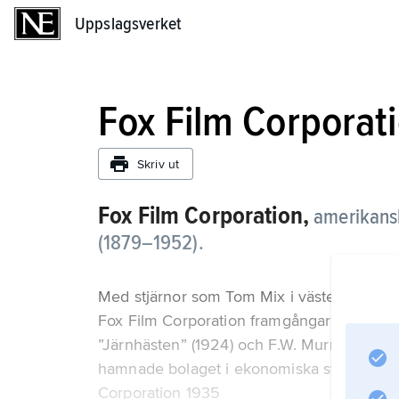
Uppslagsverket
Uppslagsverket
Fox Film Corporat
Skriv ut
Fox Film Corporation,
amerikansk
(1879–1952).
Med stjärnor som Tom Mix i västerngenr
Fox Film Corporation framgångar som på 19
”Järnhästen” (1924) och F.W. Murnaus ”S
hamnade bolaget i ekonomiska svårigheter
Corporation 1935