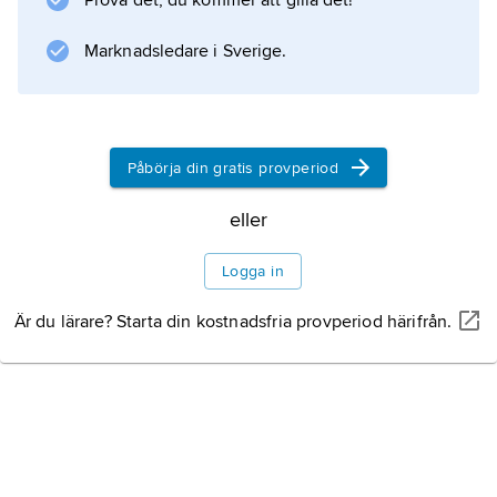
Prova det, du kommer att gilla det!
mest 620 m. Klimatet är kärvt,
sommarmedeltemperaturen är +1 °C och
Marknadsledare i Sverige.
vegetationen
Påbörja din gratis provperiod
Information om artikeln
eller
Logga in
Är du lärare? Starta din kostnadsfria provperiod härifrån.