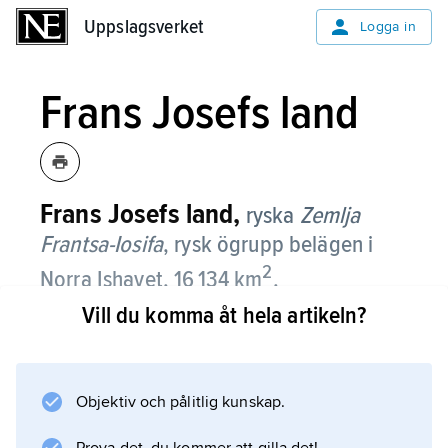
Uppslagsverket
Uppslagsverket
Logga in
Frans Josefs land
Frans Josefs land,
ryska
Zemlja
Frantsa-Iosifa
,
rysk ögrupp belägen i
2
Norra Ishavet, 16 134 km
.
Vill du komma åt hela artikeln?
Den består av 191 öar fördelade på tre
grupper som är belägna ca 300 km öster om
Svalbard. Öarna är rika på fjordar och till ca
Objektiv och pålitlig kunskap.
85 % täckta av is. Ur istäcket sticker talrika
lägre bergstoppar (nunataker) upp till som