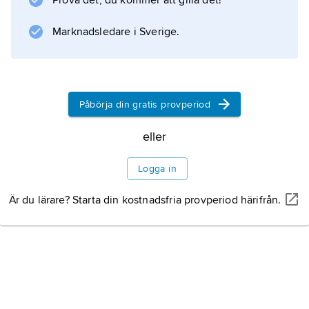
Prova det, du kommer att gilla det!
framtvinga ekonomisk kompensation till egna
medborgare som lidit skada under
Marknadsledare i Sverige.
inbördeskrigen samt USA:s blockad av Kuba
under
Kubakrisen
1962.
Påbörja din gratis provperiod
eller
Information om artikeln
Logga in
Är du lärare? Starta din kostnadsfria provperiod härifrån.