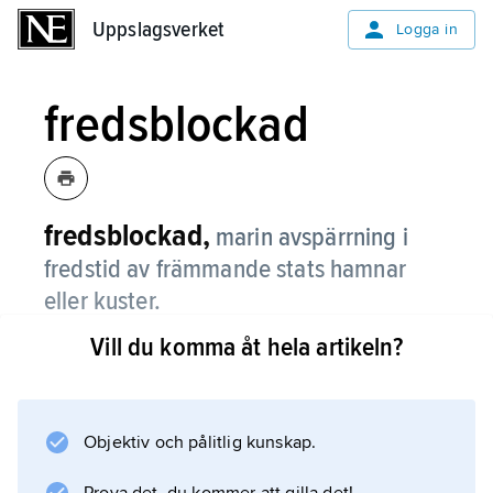
Uppslagsverket
Uppslagsverket
Logga in
fredsblockad
fredsblockad,
marin avspärrning i
fredstid av främmande stats hamnar
eller kuster.
Vill du komma åt hela artikeln?
Syftet kan vara att utöva påtryckning mot en
stat som bryter mot folkrättens regler. Kända
exempel är Storbritanniens och Tysklands
blockad av Venezuela 1902 (med deltagande
Objektiv och pålitlig kunskap.
även av italienska krigsfartyg) för att