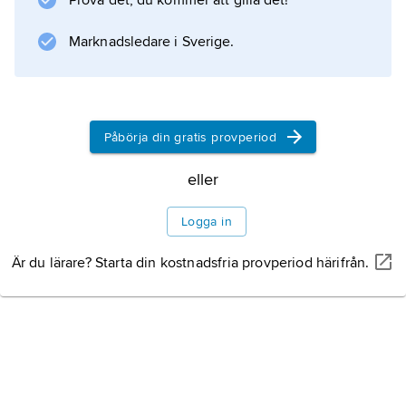
Prova det, du kommer att gilla det!
år, då dess ledande medlemmar övergick till
att regissera spelfilm.
Marknadsledare i Sverige.
Information om artikeln
Påbörja din gratis provperiod
eller
Logga in
Är du lärare? Starta din kostnadsfria provperiod härifrån.