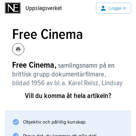
Uppslagsverket
Uppslagsverket
Logga in
Free Cinema
Free Cinema,
samlingsnamn på en
brittisk grupp dokumentärfilmare,
bildad 1956 av bl.a. Karel Reisz, Lindsay
Anderson och Tony Richardson.
Vill du komma åt hela artikeln?
Deras filmer var kritiska observationer av
företeelser i samtiden, där filmskaparna ändå
medvetet överlät åt publiken att dra egna
Objektiv och pålitlig kunskap.
slutsatser. Free Cinema upplöstes efter några