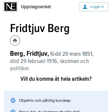
Uppslagsverket
Uppslagsverket
Logga in
Fridtjuv Berg
Berg, Fridtjuv,
född 20 mars 1851,
död 29 februari 1916, skolman och
politiker.
Vill du komma åt hela artikeln?
Berg utbildade sig till folkskollärare och
undervisade ett antal år i Stockholm. Genom
sin far Anders Berg, också folkskollärare, kom
han tidigt i förbindelse med tidens ledande
Objektiv och pålitlig kunskap.
liberala reformpolitiker, såsom Thorsten