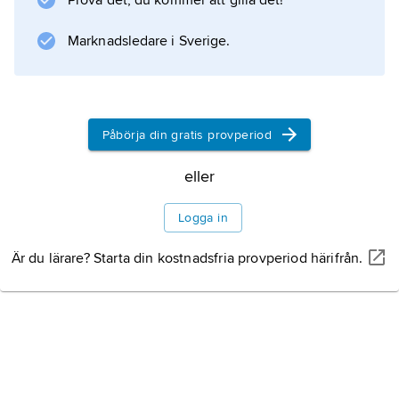
Prova det, du kommer att gilla det!
Rudenschöld och Per Adam Siljeström, och
utvecklade deras reformtankar vidare.
Marknadsledare i Sverige.
Litteraturanvisning
Påbörja din gratis provperiod
eller
Information om artikeln
Logga in
Är du lärare? Starta din kostnadsfria provperiod härifrån.