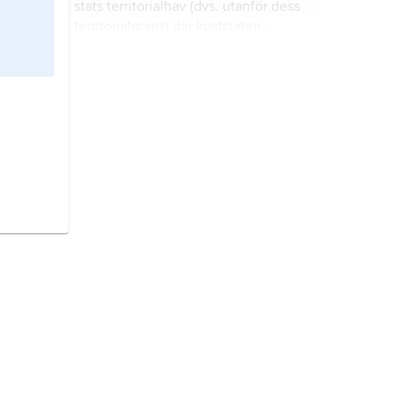
stats territorialhav (dvs. utanför dess
territorialgräns) där kuststaten
förbehåller sig exklusiva
fiskerättigheter.
fiskerikonvention,
överenskommelse mellan två eller
flera stater eller internationella
organisationer om regleringen av
fisket inom visst område.
gräns,
skiljelinje mellan t.ex.
fastigheter, kommuner, län och
stater.
rymdrätt,
den del av den
internationella rätten (folkrätten)
som reglerar utnyttjande av rymden
och bedrivande av rymdaktiviteter.
hav,
det sammanhängande
vattenområde som omger jordens
kontinenter, vanligtvis synonymt
med världshavet eller oceanerna.