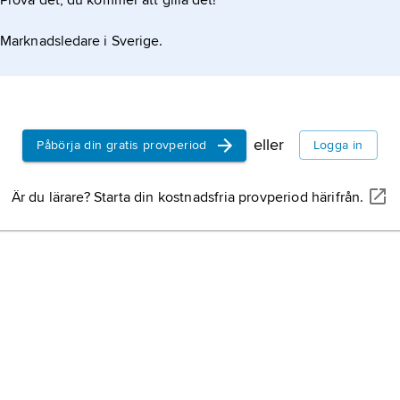
Prova det, du kommer att gilla det!
Marknadsledare i Sverige.
eller
Påbörja din gratis provperiod
Logga in
Är du lärare? Starta din kostnadsfria provperiod härifrån.