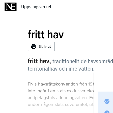
Uppslagsverket
Uppslagsverket
fritt hav
Skriv ut
fritt hav,
traditionellt de havsområ
territorialhav och inre vatten.
FN:s havsrättskonvention från 1982 indike
inte ingår i en stats exklusiva ekonomiska zo
arkipelagstats arkipelagvatten. Enligt princ
under någon stats suveränitet, utan får frit