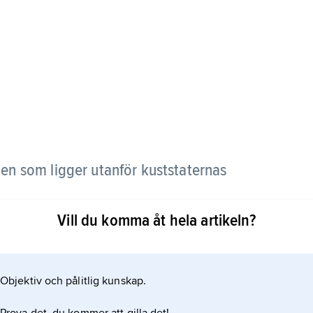
den som ligger utanför kuststaternas
Vill du komma åt hela artikeln?
rar emellertid att begreppet avser de områden som
n, territorialhav eller inre vatten eller i en
ipen om havens frihet får det fria havet inte läggas
Objektiv och pålitlig kunskap.
t användas av alla