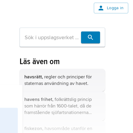
Logga in
Läs även om
havsrätt,
regler och principer för
staternas användning av havet.
havens frihet,
folkrättslig princip
som härrör från 1600-talet, då de
framstående sjöfartsnationerna
försökte lägga stora havsområden
under sitt herravälde.
fiskezon,
havsområde utanför en