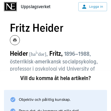
Uppslagsverket
Uppslagsverket
Logga in
Fritz Heider
Heider
Fritz,
i
,
1896–1988,
[ha
ʹdər]
österrikisk-amerikansk socialpsykolog,
professor i psykologi vid University of
Kansas från 1947.
Vill du komma åt hela artikeln?
Heiders teorier rör främst hur vi varseblir
personer, inklusive oss själva, i relationer till
Objektiv och pålitlig kunskap.
andra och till omvärlden samt hur vi ger
innebörd åt det vi iakttar. Vardagligt tänkande