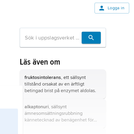
Logga in
Läs även om
fruktosintolerans
, ett sällsynt
tillstånd orsakat av en ärftligt
betingad brist på enzymet aldolas.
alkaptonuri
, sällsynt
ämnesomsättningsrubbning
kännetecknad av benägenhet för
mörk, ibland nästan svart urin samt
ledbesvär, med debut i medelåldern.