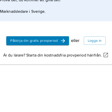
Prova det, du kommer att gilla det!
Marknadsledare i Sverige.
eller
Påbörja din gratis provperiod
Logga in
Är du lärare? Starta din kostnadsfria provperiod härifrån.