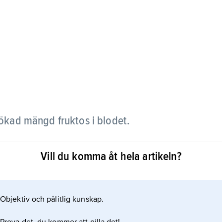
ökad mängd fruktos i blodet.
er dag. Fruktosemi och därav betingad utsöndring
Vill du komma åt hela artikeln?
av stora mängder fruktos (frukt, honung, vanligt
Objektiv och pålitlig kunskap.
 också uppstå på grund av en sällsynt, såväl ofarlig
 i