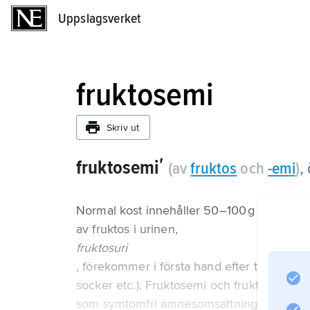
Uppslagsverket
Uppslagsverket
fruktosemi
Skriv ut
fruktosemiʹ
(av
fruktos
och
-
emi
)
,
Normal kost innehåller 50–100 g fruktos p
av fruktos i urinen,
fruktosuri
, förekommer i första hand efter tillförsel 
socker etc.). Fruktosemi och fruktosuri kan
som symtomfri ämnesomsättningsrubbning