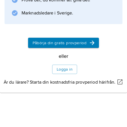
Prova det, du kommer att gilla det!
Information om artikeln
Marknadsledare i Sverige.
Påbörja din gratis provperiod
eller
Logga in
Är du lärare? Starta din kostnadsfria provperiod härifrån.