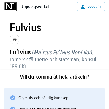
Uppslagsverket
Uppslagsverket
Logga in
Fulvius
Fuʹlvius
(
Maʹrcus Fuʹlvius Nobiʹlior)
,
romersk fältherre och statsman, konsul
189 f.Kr.
Vill du komma åt hela artikeln?
I kamp mot aitolerna erövrade Fulvius
Ambrakia, som plundrades på sina rika
konstsamlingar, och sedan ön Kefallenia.
Objektiv och pålitlig kunskap.