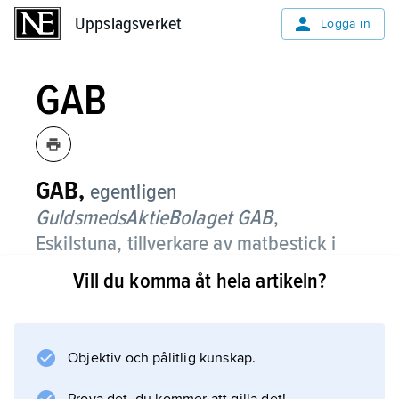
Uppslagsverket
Uppslagsverket
Logga in
GAB
GAB,
egentligen
GuldsmedsAktieBolaget GAB
,
Eskilstuna, tillverkare av matbestick i
silver och nysilver.
Vill du komma åt hela artikeln?
GAB grundades i Stockholm 1867 och hade
under många år ett brett verksamhetsfält med
tillverkning av corpusarbeten i silver och
Objektiv och pålitlig kunskap.
nysilver, smycken (Guldvaru AB G. Dahlgren