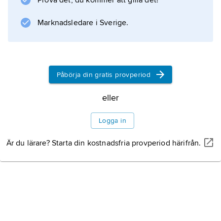
Prova det, du kommer att gilla det!
& Co. 1930–78) och rostfritt (Gense från 1964
och Nilsjohan 1982–86) samt butikskedjan
Marknadsledare i Sverige.
Hallbergs (1961–78).
Påbörja din gratis provperiod
Information om artikeln
eller
Logga in
Är du lärare? Starta din kostnadsfria provperiod härifrån.