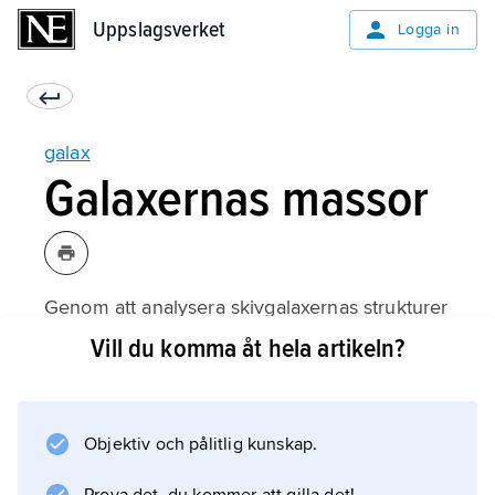
Uppslagsverket
Uppslagsverket
Logga in
galax
Galaxernas massor
Genom att analysera skivgalaxernas strukturer
och
Vill du komma åt hela artikeln?
rotationskurvor
, dvs. hur rotationshastigheten ändras
beroende på avståndet från centrum, kan
Objektiv och pålitlig kunskap.
fördelningen av massan inom galaxen
bestämmas. Man skulle förvänta sig att