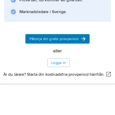
Prova det, du kommer att gilla det!
huvuddelen av galaxens massa skulle vara
samlad inom den lysande delen av skivan.
Marknadsledare i Sverige.
Konsekvensen borde vara att
rotationshastigheten skulle avta ju
Påbörja din gratis provperiod
eller
Information om artikeln
Logga in
Är du lärare? Starta din kostnadsfria provperiod härifrån.