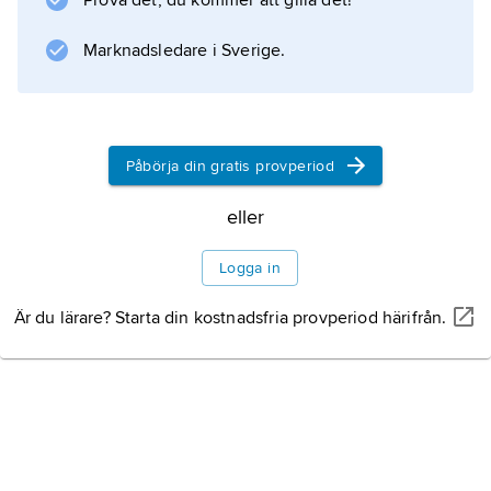
Prova det, du kommer att gilla det!
Marknadsledare i Sverige.
Information om artikeln
Påbörja din gratis provperiod
eller
Logga in
Är du lärare? Starta din kostnadsfria provperiod härifrån.