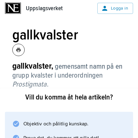
Uppslagsverket
Uppslagsverket
Logga in
gallkvalster
gallkvalster,
gemensamt namn på en
grupp kvalster i underordningen
Prostigmata
.
Vill du komma åt hela artikeln?
De lever som växtparasiter antingen på
bladytor, i knoppar eller i gallbildningar. De
förekommer huvudsakligen på perenner i
tempererade och subarktiska områden.
Objektiv och pålitlig kunskap.