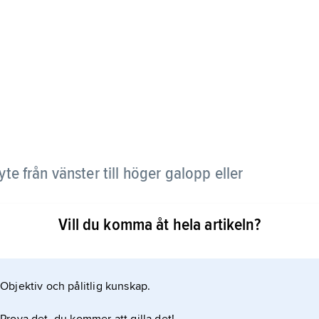
te från vänster till höger galopp eller
Vill du komma åt hela artikeln?
ng (utan travsteg emellan) kallas det
Objektiv och pålitlig kunskap.