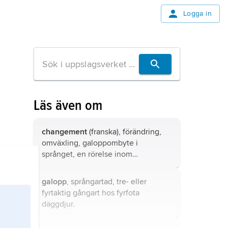
Logga in
Läs även om
changement
(franska), förändring,
omväxling,
galoppombyte
i
språnget, en rörelse inom
ridkonsten.
galopp
, språngartad, tre- eller
fyrtaktig gångart hos fyrfota
däggdjur.