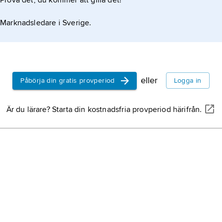
Prova det, du kommer att gilla det!
Marknadsledare i Sverige.
eller
Påbörja din gratis provperiod
Logga in
Är du lärare? Starta din kostnadsfria provperiod härifrån.