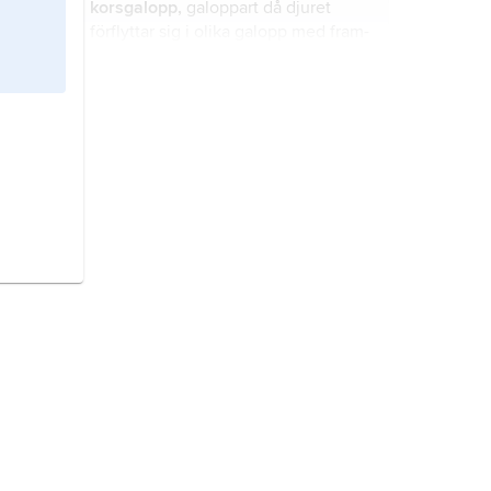
korsgalopp,
galoppart då djuret
förflyttar sig i olika galopp med fram-
och bakdel, dvs. i vänster galopp
fram och höger galopp bak eller
tvärtom.
gångart,
de fyrfota djurens
rörelsemönster.
Eulers knäckfall
, några av de mest
betydelsefulla fenomenen i
strukturmekaniken.
vänster,
riktningsangivande ord.
fitness
, ett inom evolutionsbiologin
fundamentalt begrepp som innebär
antingen en viss genotyps
ökningshastighet i förhållande till
andra genotyper i populationen eller
en viss fenotyps relativa