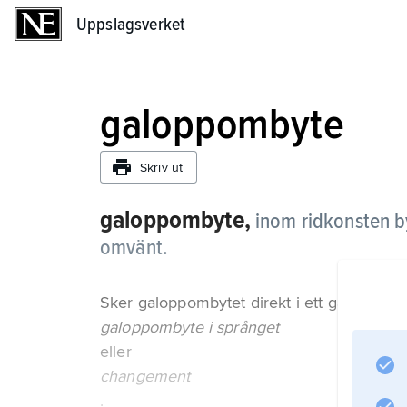
Uppslagsverket
Uppslagsverket
galoppombyte
Skriv ut
galoppombyte,
inom ridkonsten by
omvänt.
Sker galoppombytet direkt i ett galoppsprå
galoppombyte i språnget
eller
changement
.